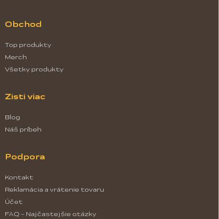
s
u
Obchod
Top produkty
Merch
Všetky produkty
Zisti viac
Blog
Náš príbeh
Podpora
Kontakt
Reklamácia a vrátenie tovaru
Účet
FAQ - Najčastejšie otázky