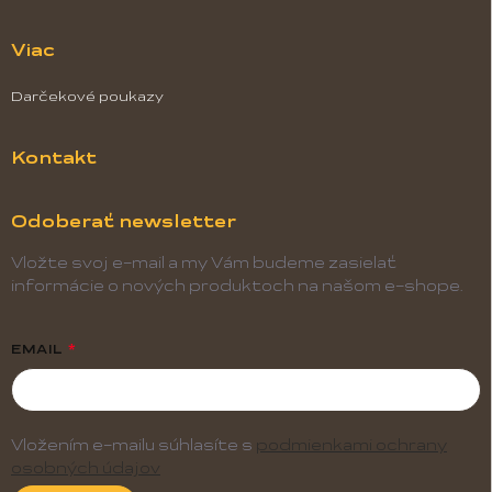
Viac
Darčekové poukazy
Kontakt
Odoberať newsletter
Vložte svoj e-mail a my Vám budeme zasielať
informácie o nových produktoch na našom e-shope.
EMAIL
Vložením e-mailu súhlasíte s
podmienkami ochrany
osobných údajov