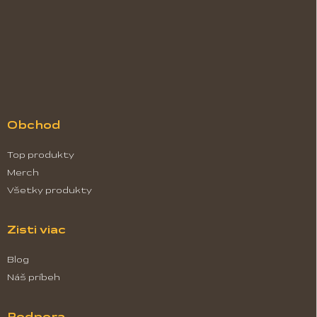
e
v
k
y
v
ý
p
i
s
u
Obchod
Top produkty
Merch
Všetky produkty
Zisti viac
Blog
Náš príbeh
Podpora