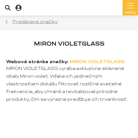
Prejsť
Hľadať
na
obsah
Predávané značky
MIRON VIOLETGLASS
Webová stránka značky:
MIRON VIOLETGLASS
MIRON VIOLETGLASS vyrába exkluzívne sklenené
obaly Miron violet. Vďaka ich jedinečným
vlastnosťiam dokážu filtrovať rozličné svetelné
frekvencie, aby chránili a revitalizovali prírodné
produkty, čím sa výrazne predlžuje ich trvanlivosť.
V
ý
p
i