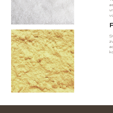
a
v
vo
F
S
z
a
ko