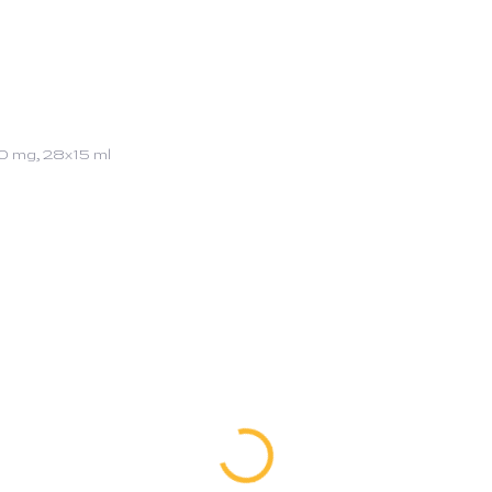
Hledat
ONIÁLNÍ KAKAO
BLOG
0 mg, 28x15 ml
ocení
ZNAČKA:
CYMBIOTIKA
1 504 Kč
SKLADEM
(1 KS)
PŘIDAT
Liposomální Vitamin C m
Podporuje zdravé stár