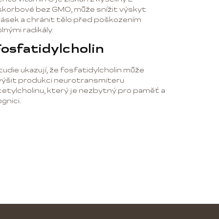
skorbové bez GMO, může snížit výskyt
rásek a chránit tělo před poškozením
lnými radikály.
osfatidylcholin
tudie ukazují, že fosfatidylcholin může
výšit produkci neurotransmiteru
cetylcholinu, který je nezbytný pro paměť a
gnici.