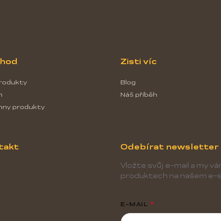
hod
Zisti víc
rodukty
Blog
h
Náš příběh
hny produkty
takt
Odebírat newsletter
Vložte svůj e-mail a my v
produktech na našem e-s
E-MAIL