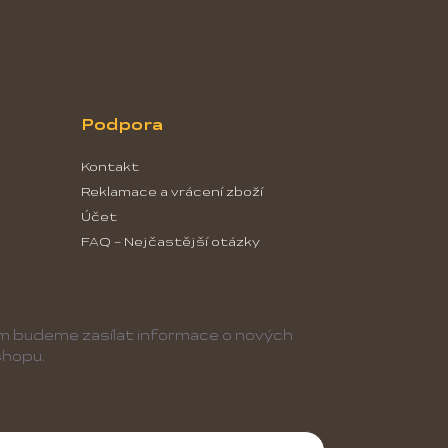
Podpora
Kontakt
Reklamace a vrácení zboží
Účet
FAQ - Nejčastější otázky
ám budeme zasílat informace o nových
hopu.