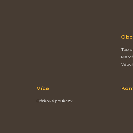
á
p
a
t
í
Obc
Top p
Merc
Všec
Více
Kon
Dárkové poukazy